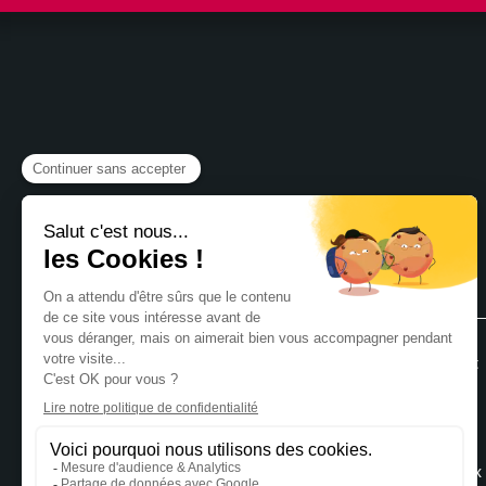
Pour aller
plus loin
Cabinet FCC
Gestion du personnel et
Témoignages
de la paie
Actualités
Assistance et audit
Événements
juridique
Recrutement
Audit Commissariat aux