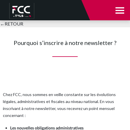
Notre cabinet
←
RETOUR
Notre cabinet
Nos expertises
Pourquoi s’inscrire à notre newsletter ?
Votre secteur d’activité
Qui sommes-nous ?
E-solutions
Nos équipes
Actualités
Parole à nos clients
Chez FCC, nous sommes en veille constante sur les évolutions
légales, administratives et fiscales au niveau national. En vous
Nous rejoindre
inscrivant à notre newsletter, vous recevrez un point mensuel
Nos expertises
concernant :
Se connecter
Les nouvelles obligations administratives
Expertise comptable et audit