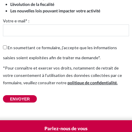
L’évolution de la fiscalité
Les nouvelles lois pouvant impacter votre activité
Commissariat aux Comptes
Votre e-mail* :
Expertise juridique
En soumettant ce formulaire, j'accepte que les informations
Nos Solutions Paye et RH
saisies soient exploitées afin de traiter ma demande*.
*Pour connaître et exercer vos droits, notamment de retrait de
votre consentement à l'utilisation des données collectées par ce
Votre secteur d’activité
formulaire, veuillez consulter notre
politique de confidentialité.
Je suis entrepreneur
ENVOYER
Je suis pharmacien
Parlez-nous de vous