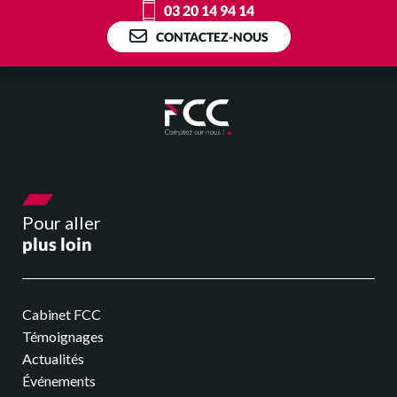
Je suis professionnel de santé
03 20 14 94 14
CONTACTEZ-NOUS
J’ai une association/CSE
E-solutions
Nos outils connectés
Pour aller
Facturation électronique
plus loin
Actualités
Cabinet FCC
Témoignages
Nos actus
Actualités
Événements