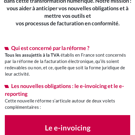
dans cette transformation numérique.
Notre mission :
Je suis professionnel de santé
vous aider à anticiper vos nouvelles obligations et à
mettre vos outils et
J’ai une association/CSE
vos processus de facturation en conformité.
E-solutions
Qui est concerné par la réforme ?
Tous les assujettis à la TVA
établis en France sont concernés
Nos outils connectés
par la réforme de la facturation électronique, qu’ils soient
redevables ou non, et ce, quelle que soit la forme juridique de
leur activité.
Facturation électronique
Les nouvelles obligations : le e-invoicing et le e-
reporting
Actualités
Cette nouvelle réforme s’articule autour de deux volets
complémentaires :
Nos actus
Le e-invoicing