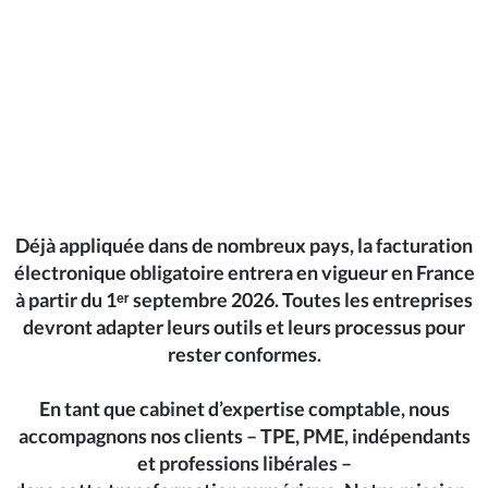
Commissariat aux Comptes
Expertise juridique
Nos Solutions Paye et RH
Déjà appliquée dans de nombreux pays, la facturation
électronique obligatoire entrera en vigueur en France
Votre secteur d’activité
à partir du 1ᵉʳ septembre 2026. Toutes les entreprises
devront adapter leurs outils et leurs processus pour
Je suis entrepreneur
rester conformes.
En tant que cabinet d’expertise comptable, nous
Je suis pharmacien
accompagnons nos clients – TPE, PME, indépendants
et professions libérales –