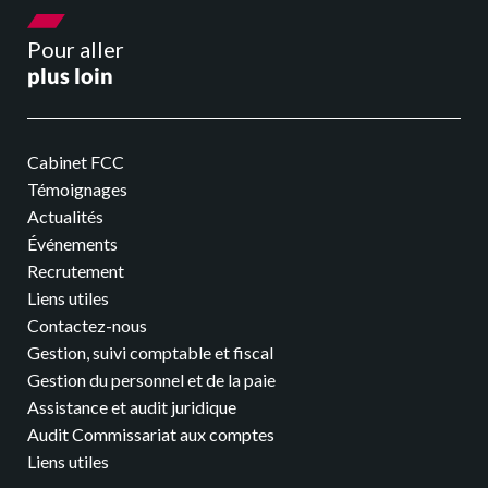
Je suis professionnel de santé
Pour aller
plus loin
J’ai une association/CSE
E-solutions
Cabinet FCC
Témoignages
Nos outils connectés
Actualités
Événements
Recrutement
Facturation électronique
Liens utiles
Contactez-nous
Gestion, suivi comptable et fiscal
Actualités
Gestion du personnel et de la paie
Assistance et audit juridique
Nos actus
Audit Commissariat aux comptes
Liens utiles