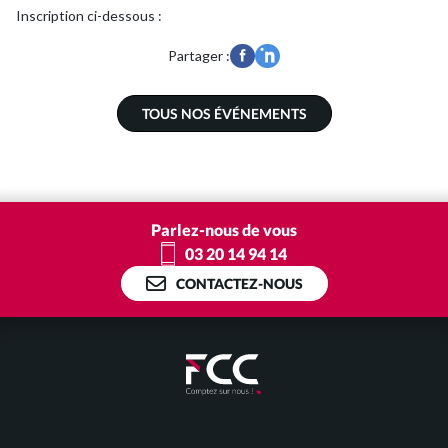
Inscription ci-dessous :
Partager :
Commissariat aux Comptes
TOUS NOS ÉVÉNEMENTS
Expertise juridique
Nos Solutions Paye et RH
Parlez-nous de vous
03 20 14 94 14
Votre secteur d’activité
CONTACTEZ-NOUS
Je suis entrepreneur
Je suis pharmacien