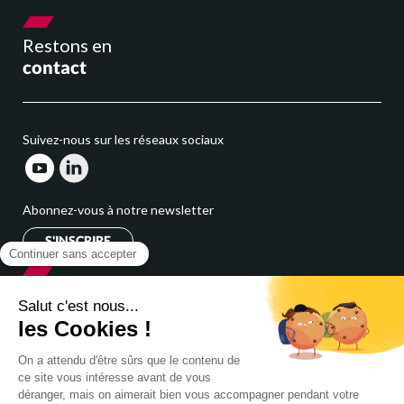
Nos événements
Restons en
Nous rejoindre
contact
Se connecter
Suivez-nous sur les réseaux sociaux
Abonnez-vous à notre newsletter
S'INSCRIRE
Cabinet
expert comptable
Cabinet comptable Nord Pas de Calais