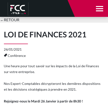
Notre cabinet
←
RETOUR
Notre cabinet
Nos expertises
LOI DE FINANCES 2021
Votre secteur d’activité
Qui sommes-nous ?
26/01/2021
Conférence
E-solutions
Nos équipes
Une heure pour tout savoir sur les impacts de la Loi de Finances
sur votre entreprise.
Actualités
Parole à nos clients
Nos Expert-Comptables décrypteront les dernières dispositions
Nous rejoindre
et les décisions stratégiques à prendre en 2021.
Nos expertises
Rejoignez-nous le Mardi 26 Janvier à partir de 8h30 !
Se connecter
Expertise comptable et audit