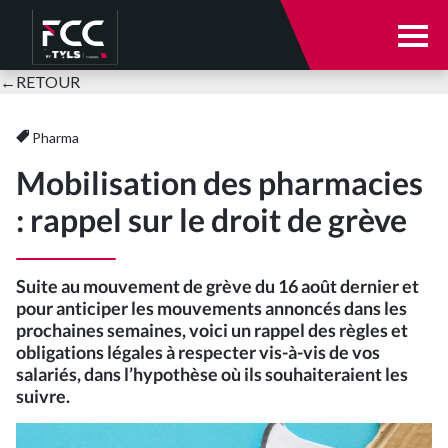
Notre cabinet
←
RETOUR
Notre cabinet
Nos expertises
Pharma
Mobilisation des pharmacies
Votre secteur d’activité
Qui sommes-nous ?
: rappel sur le droit de grève
E-solutions
Nos équipes
Suite au mouvement de grève du 16 août dernier et
pour anticiper les mouvements annoncés dans les
Actualités
Parole à nos clients
prochaines semaines, voici un rappel des règles et
obligations légales à respecter vis-à-vis de vos
Nous rejoindre
salariés, dans l’hypothèse où ils souhaiteraient les
Nos expertises
suivre.
Se connecter
Expertise comptable et audit