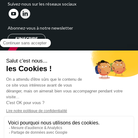
Suivez-nous sur les réseaux sociaux
Abonnez-vous à notre newsletter
S'INSCRIRE
Cabinet
expert comptable
Cabinet comptable Nord Pas de Calais
Expert comptable Marcq en Baroeul
Cabinet comptable Lille
Cabinet comptable Villeneuve d'Ascq
Cabinet comptable Tourcoing
Cabinet comptable Roubaix
Expert comptable Lambersart
Expert comptable Douai