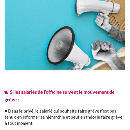
Commissariat aux Comptes
Expertise juridique
Nos Solutions Paye et RH
Votre secteur d’activité
Si les salariés de l’officine suivent le mouvement de
Je suis entrepreneur
grève :
■
Dans le privé
, le salarié qui souhaite faire grève n’est pas
Je suis pharmacien
tenu d’en informer sa hiérarchie et peut en théorie faire grève
à tout moment.