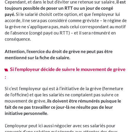
Cependant, et dans le but d’éviter une retenue sur salaire,
il est
Nos événements
toujours possible de poser un RTT ou un jour de congé
payé.
Si le salarié choisit cette option, et que l’employeur lui
Nous rejoindre
accorde, il ne sera pas considéré comme gréviste – le régime de
la grève ne s’appliquera pas, mais celui correspondant au motif
de l’absence (congé payé ou RTT) – et il sera rémunéré en
Se connecter
conséquence.
Attention,
l’exercice du droit de grève ne peut pas être
mentionné sur la fiche de salaire.
Si l’employeur décide de suivre le mouvement de grève
:
Si c’est l’employeur qui est à l’initiative de la grève (fermeture
de l’officine) et que les salariés ne comptaient pas suivre ce
mouvement de grève,
ils doivent être rémunérés
puisque le
fait de ne pas travailler ce jour-là ne résulte pas de leur
initiative personnelle
.
L’employeur peut ici aussi négocier avec ses salariés pour
convenir d’une solution qui réponde aux attentes des deux