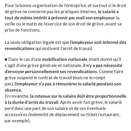
Je suis professionnel de santé
Pour la bonne organisation de l’entreprise, et surtout si le droit
de grève ne concerne pas les pratiques internes,
le salarié a
tout de même intérêt à prévenir par mail son employeur
la
J’ai une association/CSE
veille ou le matin de l’exercice de son droit de grève, avant sa
prise de fonctions.
E-solutions
La seule obligation légale est que
l’employeur soit informé des
revendications
qui motivent l’arrêt de travail.
Nos outils connectés
■ Dans le cas d’une
mobilisation nationale
, étant donné qu’il
s’agit d’une grève générale et nationale,
il n’y a pas nécessité
d’envoyer personnellement ses revendications
. Comme faire
Facturation électronique
grève suspend le contrat de travail (mais ne le rompt
pas),
l’employeur n’a pas à rémunérer le salarié pendant son
absence
.
Actualités
En revanche,
la retenue sur le salaire doit être proportionnelle
à la durée d’arrêt du travail
. Après avoir fait grève, le salarié
perd donc une part de son salaire et de ses éventuels
Nos actus
accessoires (indemnité de déplacement ou ticket restaurant,
par exemple).