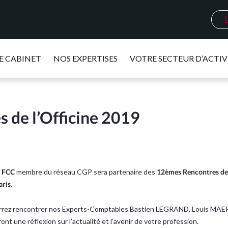
E CABINET
NOS EXPERTISES
VOTRE SECTEUR D’ACTIV
s de l’Officine 2019
,
FCC
membre du réseau CGP sera partenaire des
12èmes Rencontres de l
aris
.
pourrez rencontrer nos Experts-Comptables Bastien LEGRAND, Louis MA
nt une réflexion sur l’actualité et l’avenir de votre profession.