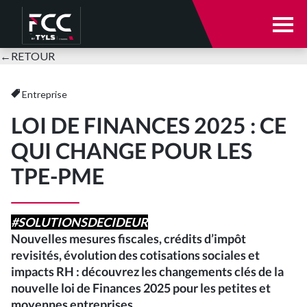
Notre cabinet
←
RETOUR
Notre cabinet
Nos expertises
Entreprise
LOI DE FINANCES 2025 : CE
Votre secteur d’activité
Qui sommes-nous ?
QUI CHANGE POUR LES
TPE-PME
E-solutions
Nos équipes
Actualités
Parole à nos clients
#SOLUTIONSDECIDEUR
Nouvelles mesures fiscales, crédits d’impôt
Nous rejoindre
revisités, évolution des cotisations sociales et
Nos expertises
impacts RH : découvrez les changements clés de la
nouvelle loi de Finances
2025 pour les petites et
Se connecter
moyennes entreprises.
Expertise comptable et audit