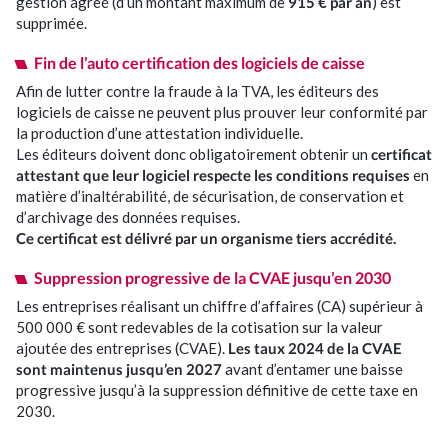
gestion agréé (d’un montant maximum de
915 € par an
) est
Je suis professionnel de santé
supprimée.
Fin de l’auto certification des logiciels de caisse
J’ai une association/CSE
Afin de lutter contre la fraude à la TVA, les éditeurs des
logiciels de caisse ne peuvent plus prouver leur conformité par
la production d’une attestation individuelle.
E-solutions
Les éditeurs doivent donc obligatoirement obtenir un
certificat
attestant que leur logiciel respecte les conditions requises
en
matière d’inaltérabilité, de sécurisation, de conservation et
Nos outils connectés
d’archivage des données requises.
Ce certificat est délivré par un organisme tiers accrédité.
Facturation électronique
Suppression progressive de la CVAE jusqu’en 2030
Les entreprises réalisant un chiffre d’affaires (CA) supérieur à
Actualités
500 000 € sont redevables de la cotisation sur la valeur
ajoutée des entreprises (CVAE).
Les taux 2024 de la CVAE
sont maintenus jusqu’en 2027
avant d’entamer une baisse
Nos actus
progressive jusqu’à la suppression définitive de cette taxe en
2030.