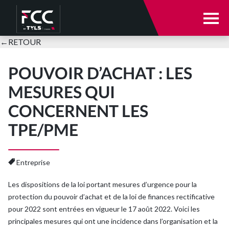
Notre cabinet
←
RETOUR
Notre cabinet
Nos expertises
POUVOIR D’ACHAT : LES
MESURES QUI
Votre secteur d’activité
Qui sommes-nous ?
CONCERNENT LES
TPE/PME
E-solutions
Nos équipes
Actualités
Entreprise
Parole à nos clients
Les dispositions de la loi portant mesures d’urgence pour la
Nous rejoindre
Nos expertises
protection du pouvoir d’achat et de la loi de finances rectificative
pour 2022 sont entrées en vigueur le 17 août 2022. Voici les
Se connecter
principales mesures qui ont une incidence dans l’organisation et la
Expertise comptable et audit