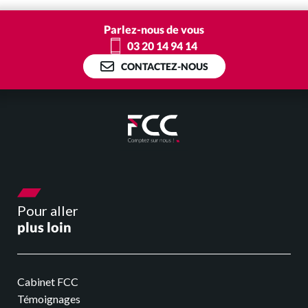
Je suis professionnel de santé
Parlez-nous de vous
03 20 14 94 14
J’ai une association/CSE
CONTACTEZ-NOUS
E-solutions
Nos outils connectés
Facturation électronique
Pour aller
Actualités
plus loin
Nos actus
Cabinet FCC
Témoignages