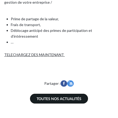
gestion de votre entreprise /
Commissariat aux Comptes
Prime de partage de la valeur,
Frais de transport,
Déblocage anticipé des primes de participation et
Expertise juridique
d’intéressement
…
Nos Solutions Paye et RH
TELECHARGEZ DES MAINTENANT
Votre secteur d’activité
Partager :
Je suis entrepreneur
TOUTES NOS ACTUALITÉS
Je suis pharmacien