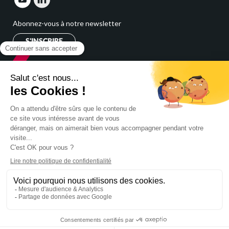
Abonnez-vous à notre newsletter
S'INSCRIRE
Cabinet
expert comptable
Cabinet comptable Nord Pas de Calais
Expert comptable Marcq en Baroeul
Cabinet comptable Lille
Cabinet comptable Villeneuve d'Ascq
Cabinet comptable Tourcoing
Cabinet comptable Roubaix
Expert comptable Lambersart
Expert comptable Douai
Mentions légales
Politique de confidentialité
Réalisation :
Médiapilote