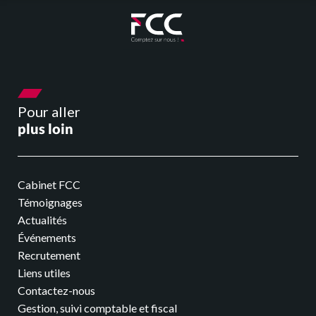
Je suis professionnel de santé
J’ai une association/CSE
E-solutions
Pour aller
plus loin
Nos outils connectés
Cabinet FCC
Facturation électronique
Témoignages
Actualités
Actualités
Événements
Recrutement
Liens utiles
Nos actus
Contactez-nous
Gestion, suivi comptable et fiscal