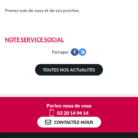
Prenez soin de vous et de vos proches.
Commissariat aux Comptes
NOTE SERVICE SOCIAL
Expertise juridique
Partager :
Nos Solutions Paye et RH
TOUTES NOS ACTUALITÉS
Votre secteur d’activité
Je suis entrepreneur
Parlez-nous de vous
03 20 14 94 14
Je suis pharmacien
CONTACTEZ-NOUS