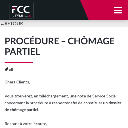
Notre cabinet
←
RETOUR
Notre cabinet
Nos expertises
PROCÉDURE – CHÔMAGE
PARTIEL
Votre secteur d’activité
Qui sommes-nous ?
all
E-solutions
Nos équipes
Chers Clients,
Actualités
Parole à nos clients
Vous trouverez, en téléchargement, une note de Service Social
concernant la procédure à respecter afin de constituer
un dossier
Nous rejoindre
Nos expertises
de chômage partiel.
Se connecter
Restant à votre écoute,
Expertise comptable et audit