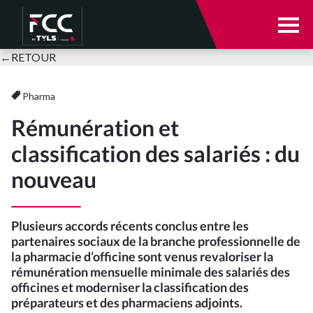
Notre cabinet
←
RETOUR
Notre cabinet
Nos expertises
Pharma
Rémunération et
Votre secteur d’activité
Qui sommes-nous ?
classification des salariés : du
nouveau
E-solutions
Nos équipes
Actualités
Parole à nos clients
Plusieurs accords récents conclus entre les
partenaires sociaux de la branche professionnelle de
la pharmacie d’officine sont venus revaloriser la
Nous rejoindre
Nos expertises
rémunération mensuelle minimale des salariés des
officines et moderniser la classification des
Se connecter
préparateurs et des pharmaciens adjoints.
Expertise comptable et audit