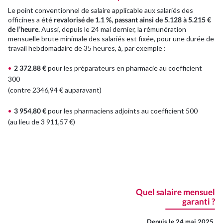
Je suis professionnel de santé
Le point conventionnel de salaire applicable aux salariés des
officines a été
revalorisé de 1.1 %, passant ainsi de 5.128 à 5.215 €
de l’heure.
Aussi, depuis le 24 mai dernier, la rémunération
J’ai une association/CSE
mensuelle brute minimale des salariés est fixée, pour une durée de
travail hebdomadaire de 35 heures, à, par exemple :
E-solutions
2 372.88 €
pour les préparateurs en pharmacie au coefficient
300
(contre 2346,94 € auparavant)
Nos outils connectés
3 954,80 €
pour les pharmaciens adjoints au coefficient 500
(au lieu de 3 911,57 €)
Facturation électronique
Actualités
Quel salaire mensuel
Nos actus
garanti ?
Depuis le 24 mai 2025,