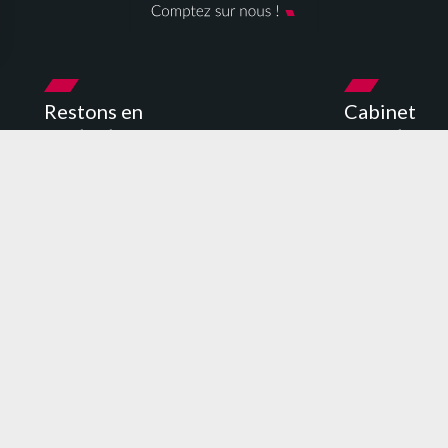
Restons en
Cabinet
contact
expert com
Cabinet comptabl
Suivez-nous sur les réseaux sociaux
Expert comptabl
Cabinet comptable
Abonnez-vous à notre newsletter
Cabinet comptabl
Cabinet comptab
S'INSCRIRE
Cabinet comptab
Expert comptabl
Expert comptabl