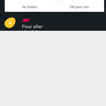
Pour aller
plus loin
Cabinet FCC
Gestion du personnel et
Témoignages
de la paie
Actualités
Assistance et audit
Événements
juridique
Recrutement
Audit Commissariat aux
Liens utiles
comptes
Contactez-nous
Liens utiles
Gestion, suivi comptable
et fiscal