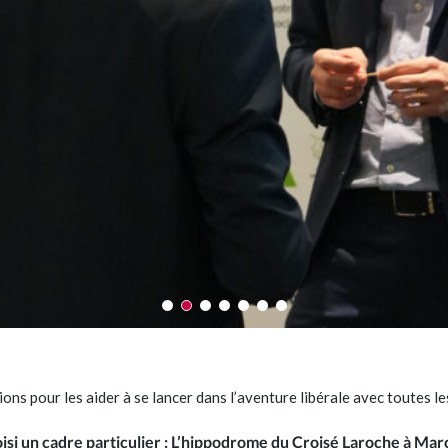
ns pour les aider à se lancer dans l’aventure libérale avec toutes le
si un cadre particulier :
L’hippodrome du Croisé Laroche à Mar